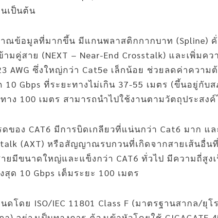
นเป็นต้น
ข้อมูลที่มากขึ้น มีแกนพลาสติกกากบาท (Spline) คั่
ข้ามคู่สาย (NEXT – Near-End Crosstalk) และเพิ่ม
 23 AWG ซึ่งใหญ่กว่า Cat5e เล็กน้อย ช่วยลดค่าความ
ด 10 Gbps ที่ระยะทางไม่เกิน 37-55 เมตร (ขึ้นอยู่
ะทาง 100 เมตร สามารถนำไปใช้งานตามวัตถุประสงค์ไ
กรดของ CAT6 มีการบิดเกลียวที่แน่นกว่า Cat6 มาก แล
stalk (AXT) หรือสัญญาณรบกวนที่เกิดจากสายเส้นอื่นที
สายมีขนาดใหญ่และแข็งกว่า CAT6 ทั่วไป มีความถี่สูง
ูงสุด 10 Gbps เต็มระยะ 100 เมตร
นดโดย ISO/IEC 11801 Class F (มาตรฐานสากล/ยุโรป
า) อย่างเป็นทางการ ต้องเข้าหัวโดยใช้ GIGAGATE 4