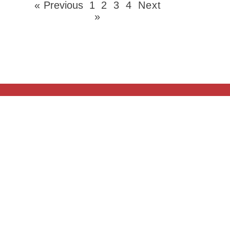
« Previous
1
2
3
4
Next
»
บริษัท ยู-ไลน์ ซิสเท็มส์ จำกัด
เลขผู้เสียภาษี : 0135548011251
10/290 หมู่ 3 สวนพริกไทย, เมือง, ปทุมธานี, ไทย 12000
โทร. 02-013-4735 , 089-897-4119, 081-842-3621
E-mail: admin@ulinesystem.com
Follow us