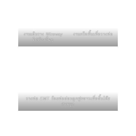
งานเดินราง Wireway
งานกรีดพื้นเพื่อวางท่อ
ไปห้องอื่นๆ
วางท่อ EMT ร้อยท่ออ่อนลูกฟูกขาวเพื่อขึ้นโต๊ะ
ตามจุด