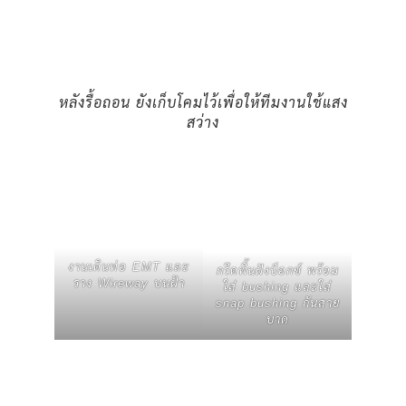
หลังรื้อถอน ยังเก็บโคมไว้เพื่อให้ทีมงานใช้แสง
สว่าง
งานเดินท่อ EMT และ
กรีดพื้นฝังบ็อกซ์ พร้อม
ราง Wireway บนฝ้า
ใส่ bushing และใส่
snap bushing กันสาย
บาด